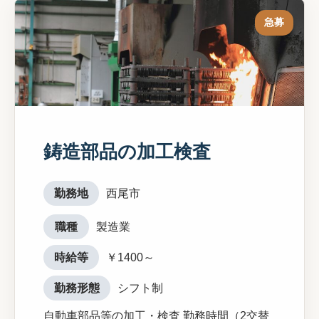
急募
鋳造部品の加工検査
勤務地
西尾市
職種
製造業
時給等
￥1400～
勤務形態
シフト制
自動車部品等の加工・検査 勤務時間（2交替