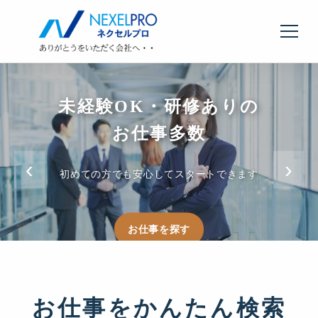
未経験OK・研修ありの
週3日〜・短時間勤務
希望の仕事が
きっと見つかる
選べる働き方
お仕事多数
‹
›
ライフスタイルに合わせた勤務スタイルが見つかります
事務・IT・製造など常時5,000件以上の求人を掲載中
初めての方でも安心してスタートできます
お仕事を探す
お仕事を探す
求人を見る
お仕事をかんたん検索