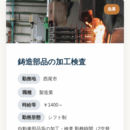
急募
鋳造部品の加工検査
勤務地
西尾市
職種
製造業
時給等
￥1400～
勤務形態
シフト制
自動車部品等の加工・検査 勤務時間（2交替