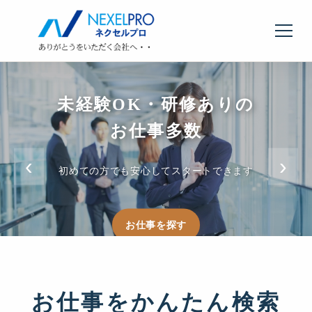
未経験OK・研修ありの
週3日〜・短時間勤務
希望の仕事が
きっと見つかる
選べる働き方
お仕事多数
‹
›
ライフスタイルに合わせた勤務スタイルが見つかります
事務・IT・製造など常時5,000件以上の求人を掲載中
初めての方でも安心してスタートできます
お仕事を探す
お仕事を探す
求人を見る
お仕事をかんたん検索