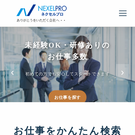
未経験OK・研修ありの
週3日〜・短時間勤務
希望の仕事が
きっと見つかる
選べる働き方
お仕事多数
‹
›
ライフスタイルに合わせた勤務スタイルが見つかります
事務・IT・製造など常時5,000件以上の求人を掲載中
初めての方でも安心してスタートできます
お仕事を探す
お仕事を探す
求人を見る
お仕事をかんたん検索