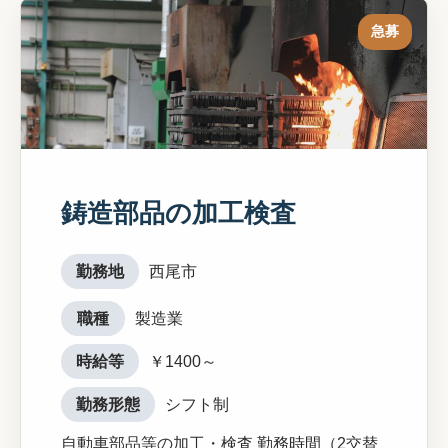
急募
鋳造部品の加工検査
勤務地
西尾市
職種
製造業
時給等
￥1400～
勤務形態
シフト制
自動車部品等の加工・検査 勤務時間（2交替